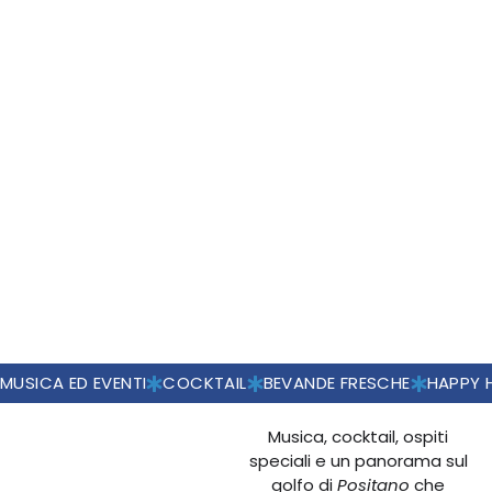
MUSICA ED EVENTI
COCKTAIL
BEVANDE FRESCHE
HAPPY 
Musica, cocktail, ospiti
speciali e un panorama sul
golfo di
Positano
che