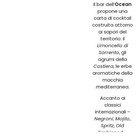
Il bar dell’
Ocean
propone una
carta di cocktail
costruita attorno
ai sapori del
territorio: il
Limoncello di
Sorrento
, gli
agrumi della
Costiera
, le erbe
aromatiche della
macchia
mediterranea.
Accanto ai
classici
internazionali –
Negroni
,
Mojito
,
Spritz
,
Old
Fashioned
–
trovate le