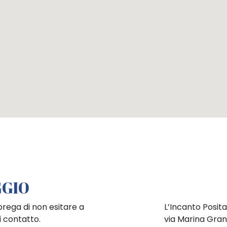
GGIO
 prega di non esitare a
L’Incanto Posit
i contatto.
via Marina Gran